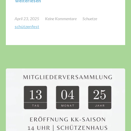
weiterlesen
April 23, 2025
Keine Kommentare
Schuetze
schützenfest