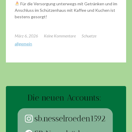
Für die Versorgung unterwegs mit Getränken und im
Anschluss im Schützenhaus mit Kaffee und Kuchen ist
bestens gesorgt!
März 6, 2026
Keine Kommentare
Schuetze
allgemein