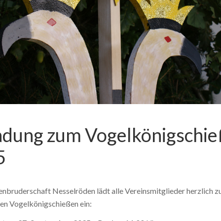
adung zum Vogelkönigschi
5
enbruderschaft Nesselröden lädt alle Vereinsmitglieder herzlich 
len Vogelkönigschießen ein: