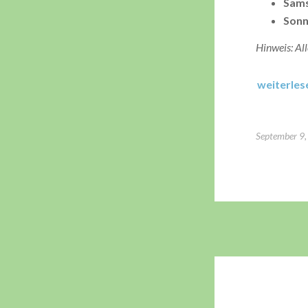
Sams
Sonn
Hinweis: Al
weiterles
September 9