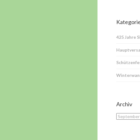
Kategori
425 Jahre 
Hauptvers
Schützenfe
Winterwan
Archiv
Archiv