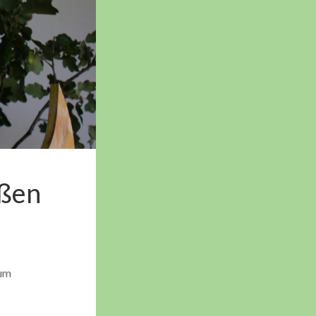
eßen
zum