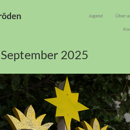
röden
Jugend
Über u
Kon
:
September 2025