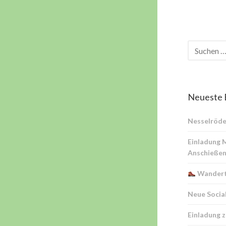
Neueste 
Nesselröde
Einladung 
Anschießen
Wandert
Neue Socia
Einladung 