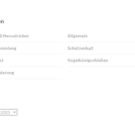
en
SB Nesselröden
Allgemein
ammlung
Schützenball
st
Vogelkönigschießen
derung