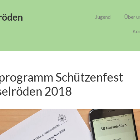
röden
Jugend
Über u
Kon
programm Schützenfest
selröden 2018