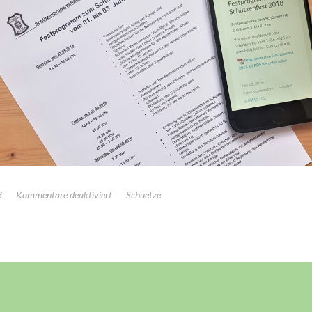
für
8
Kommentare deaktiviert
Schuetze
Festprogramm
Schützenfest
Nesselröden
2018