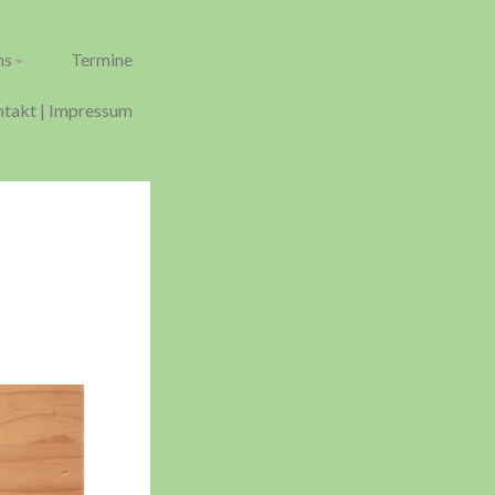
ns
Termine
takt | Impressum