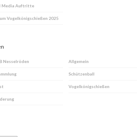
l Media Auftritte
zum Vogelkönigschießen 2025
en
SB Nesselröden
Allgemein
ammlung
Schützenball
st
Vogelkönigschießen
derung