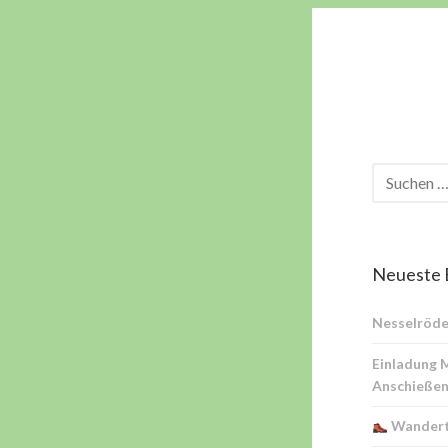
Neueste 
Nesselröde
Einladung 
Anschießen
Wandert