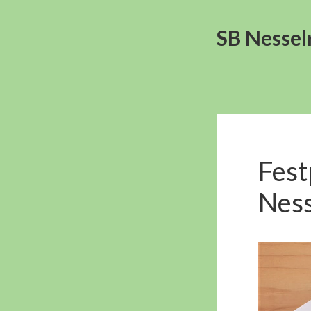
SB Nessel
Fest
Nes