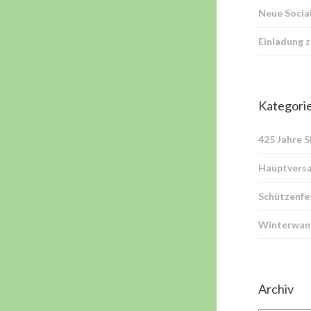
Neue Socia
Einladung 
Kategori
425 Jahre 
Hauptvers
Schützenfe
Winterwan
Archiv