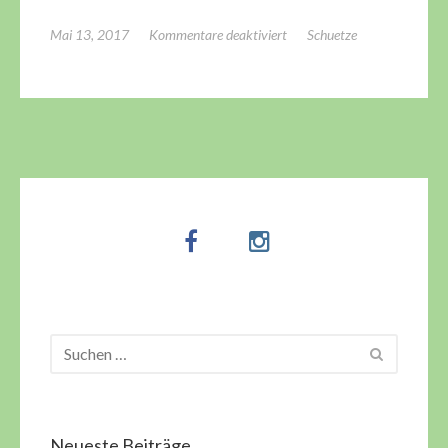
für
Mai 13, 2017
Kommentare deaktiviert
Schuetze
Gewinnspiel
Fotowettbewerb
Teilnahmebedingungen
Neueste Beiträge