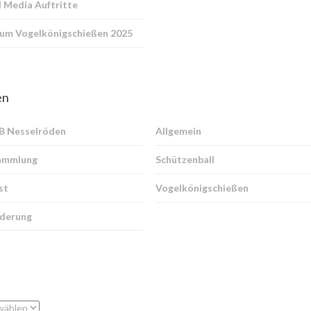
l Media Auftritte
zum Vogelkönigschießen 2025
en
SB Nesselröden
Allgemein
ammlung
Schützenball
st
Vogelkönigschießen
derung