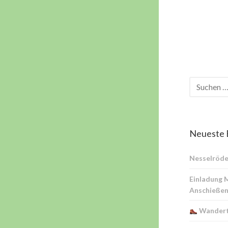
Neueste 
Nesselröde
Einladung 
Anschießen
Wandert