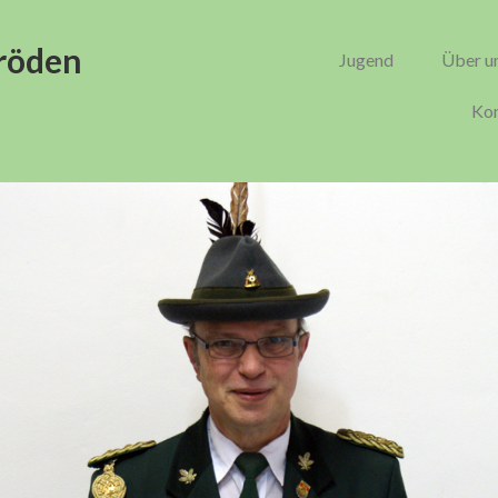
röden
Jugend
Über u
Kon