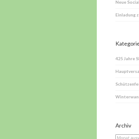
Neue Socia
Einladung 
Kategori
425 Jahre 
Hauptvers
Schützenfe
Winterwan
Archiv
Archiv