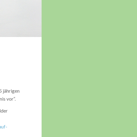
5 jährigen
is vor“.
lder
auf-