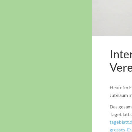
Inte
Vere
Heute im E
Jubiläum mi
Das gesamt
Tageblatts
tageblatt.
grosses-Er