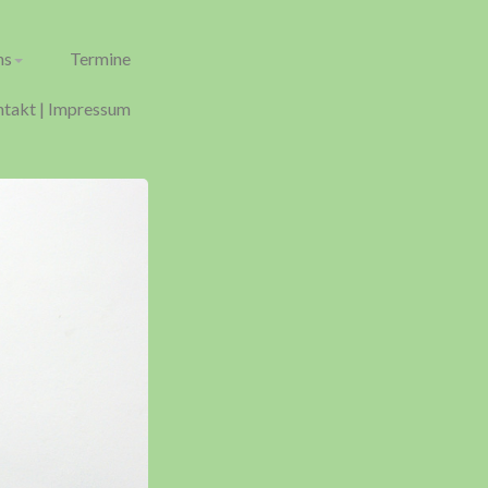
ns
Termine
takt | Impressum