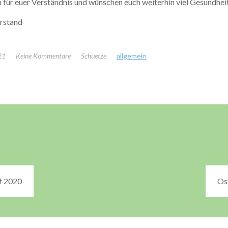
 für euer Verständnis und wünschen euch weiterhin viel Gesundhei
orstand
21
Keine Kommentare
Schuetze
allgemein
f 2020
Os