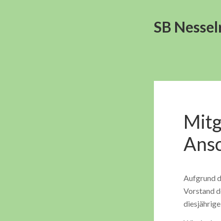
SB Nessel
Mitg
Ansc
Aufgrund d
Vorstand d
diesjährig