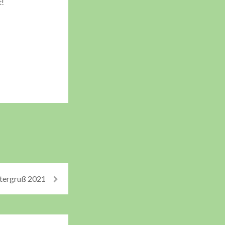
t!
tergruß 2021