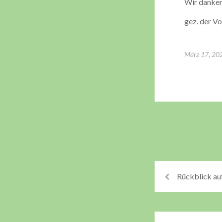
Wir danken
gez. der V
März 17, 20
Rückblick au