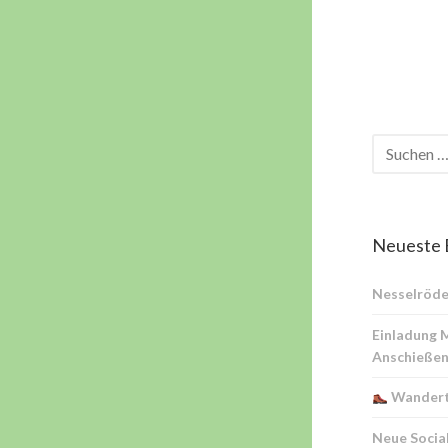
Neueste 
Nesselröde
Einladung 
Anschießen
Wandert
Neue Socia