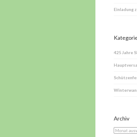
Einladung 
Kategori
425 Jahre 
Hauptvers
Schützenfe
Winterwan
Archiv
Archiv