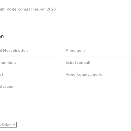
zum Vogelkönigschießen 2025
en
SB Nesselröden
Allgemein
ammlung
Schützenball
st
Vogelkönigschießen
derung