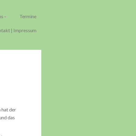
ns
Termine
takt | Impressum
 hat der
und das