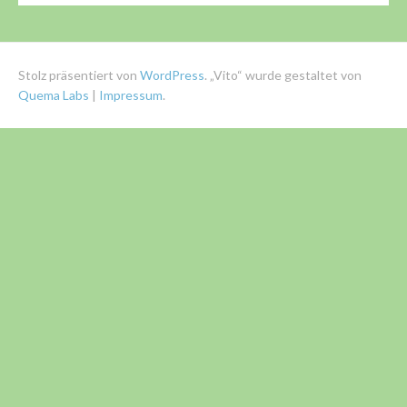
Stolz präsentiert von
WordPress
. „Vito“ wurde gestaltet von
Quema Labs
|
Impressum
.